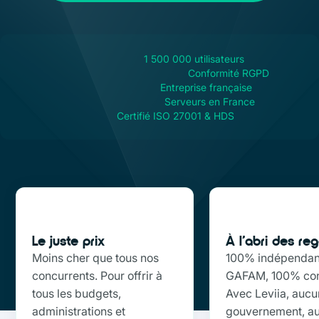
1 500 000 utilisateurs
Conformité RGPD
Entreprise française
Serveurs en France
Certifié ISO 27001 & HDS
Le juste prix
À l’abri des re
Moins cher que tous nos
100% indépendan
concurrents. Pour offrir à
GAFAM, 100% conf
tous les budgets,
Avec Leviia, aucu
administrations et
gouvernement, a